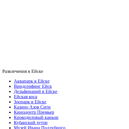
Развлечения в Ейске
Аквапарк в Ейске
Виндсерфинг Ейск
Дельфинарий в Ейске
Ейская коса
Зоопарк в Ейске
Казино Азов Сити
Киноцентр Премьер
Крокодиловый каньон
Кубанский хутор
Музей Ивана Поддубного