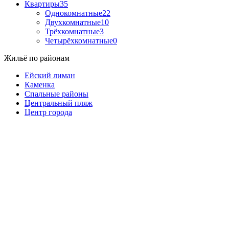
Квартиры
35
Однокомнатные
22
Двухкомнатные
10
Трёхкомнатные
3
Четырёхкомнатные
0
Жильё по районам
Ейский лиман
Каменка
Спальные районы
Центральный пляж
Центр города