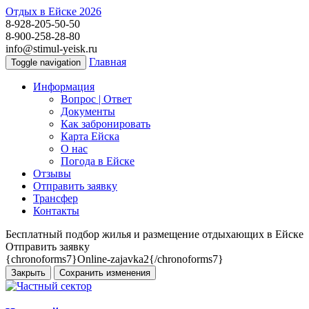
Отдых в Ейске 2026
8-928-205-50-50
8-900-258-28-80
info@stimul-yeisk.ru
Главная
Toggle navigation
Информация
Вопрос | Ответ
Документы
Как забронировать
Карта Ейска
О наc
Погода в Ейске
Отзывы
Отправить заявку
Трансфер
Контакты
Бесплатный подбор жилья и размещение отдыхающих в Ейске
Отправить заявку
{chronoforms7}Online-zajavka2{/chronoforms7}
Закрыть
Сохранить изменения