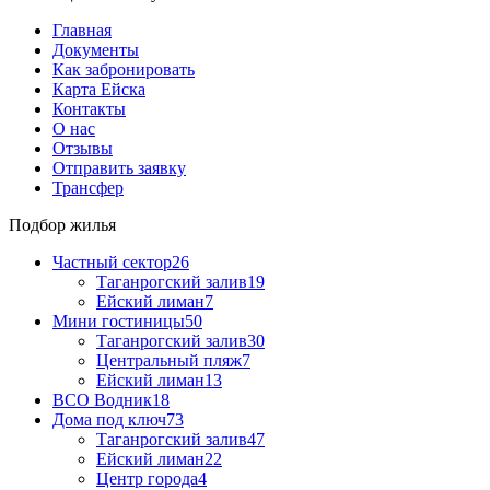
Главная
Документы
Как забронировать
Карта Ейска
Контакты
О нас
Отзывы
Отправить заявку
Трансфер
Подбор жилья
Частный сектор
26
Таганрогский залив
19
Ейский лиман
7
Мини гостиницы
50
Таганрогский залив
30
Центральный пляж
7
Ейский лиман
13
ВСО Водник
18
Дома под ключ
73
Таганрогский залив
47
Ейский лиман
22
Центр города
4