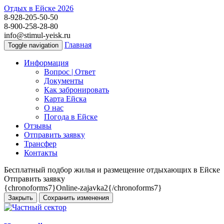
Отдых в Ейске 2026
8-928-205-50-50
8-900-258-28-80
info@stimul-yeisk.ru
Главная
Toggle navigation
Информация
Вопрос | Ответ
Документы
Как забронировать
Карта Ейска
О наc
Погода в Ейске
Отзывы
Отправить заявку
Трансфер
Контакты
Бесплатный подбор жилья и размещение отдыхающих в Ейске
Отправить заявку
{chronoforms7}Online-zajavka2{/chronoforms7}
Закрыть
Сохранить изменения