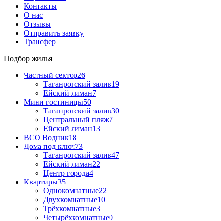
Контакты
О нас
Отзывы
Отправить заявку
Трансфер
Подбор жилья
Частный сектор
26
Таганрогский залив
19
Ейский лиман
7
Мини гостиницы
50
Таганрогский залив
30
Центральный пляж
7
Ейский лиман
13
ВСО Водник
18
Дома под ключ
73
Таганрогский залив
47
Ейский лиман
22
Центр города
4
Квартиры
35
Однокомнатные
22
Двухкомнатные
10
Трёхкомнатные
3
Четырёхкомнатные
0