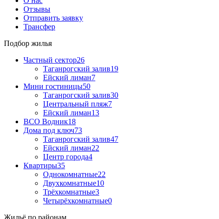
О нас
Отзывы
Отправить заявку
Трансфер
Подбор жилья
Частный сектор
26
Таганрогский залив
19
Ейский лиман
7
Мини гостиницы
50
Таганрогский залив
30
Центральный пляж
7
Ейский лиман
13
ВСО Водник
18
Дома под ключ
73
Таганрогский залив
47
Ейский лиман
22
Центр города
4
Квартиры
35
Однокомнатные
22
Двухкомнатные
10
Трёхкомнатные
3
Четырёхкомнатные
0
Жильё по районам