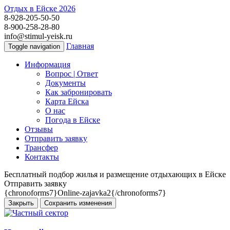
Отдых в Ейске 2026
8-928-205-50-50
8-900-258-28-80
info@stimul-yeisk.ru
Главная
Toggle navigation
Информация
Вопрос | Ответ
Документы
Как забронировать
Карта Ейска
О наc
Погода в Ейске
Отзывы
Отправить заявку
Трансфер
Контакты
Бесплатный подбор жилья и размещение отдыхающих в Ейске
Отправить заявку
{chronoforms7}Online-zajavka2{/chronoforms7}
Закрыть
Сохранить изменения