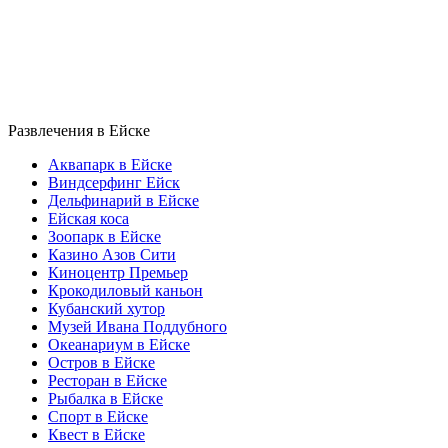
Развлечения в Ейске
Аквапарк в Ейске
Виндсерфинг Ейск
Дельфинарий в Ейске
Ейская коса
Зоопарк в Ейске
Казино Азов Сити
Киноцентр Премьер
Крокодиловый каньон
Кубанский хутор
Музей Ивана Поддубного
Океанариум в Ейске
Остров в Ейске
Ресторан в Ейске
Рыбалка в Ейске
Спорт в Ейске
Квест в Ейске