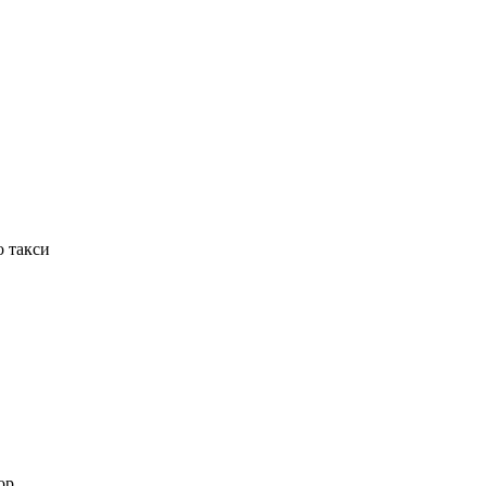
о такси
ор.