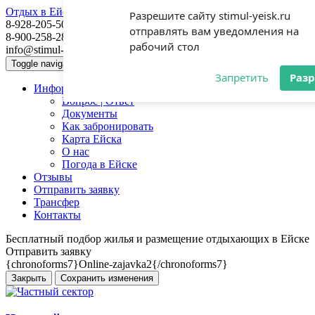
Отдых в Ейске 2026
Разрешите сайту stimul-yeisk.ru
8-928-205-50-50
отправлять вам уведомления на
8-900-258-28-80
рабочий стол
info@stimul-yeisk.ru
Главная
Toggle navigation
Запретить
Раз
Информация
Вопрос | Ответ
Документы
Как забронировать
Карта Ейска
О наc
Погода в Ейске
Отзывы
Отправить заявку
Трансфер
Контакты
Бесплатный подбор жилья и размещение отдыхающих в Ейске
Отправить заявку
{chronoforms7}Online-zajavka2{/chronoforms7}
Закрыть
Сохранить изменения