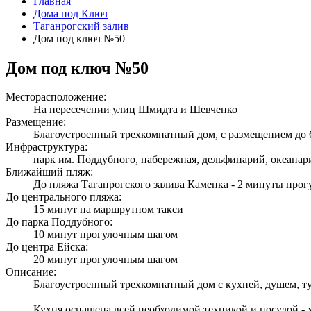
Главная
Дома под Ключ
Таганрогский залив
Дом под ключ №50
Дом под ключ №50
Месторасположение:
На пересечении улиц Шмидта и Шевченко
Размещение:
Благоустроенный трехкомнатный дом, с размещением до 
Инфраструктура:
парк им. Поддубного, набережная, дельфинарий, океанари
Ближайший пляж:
До пляжа Таганрогского залива Каменка - 2 минуты про
До центрального пляжа:
15 минут на маршрутном такси
До парка Поддубного:
10 минут прогулочным шагом
До центра Ейска:
20 минут прогулочным шагом
Описание:
Благоустроенный трехкомнатный дом с кухней, душем, ту
Кухня оснащена всей необходимой техникой и посудой - х