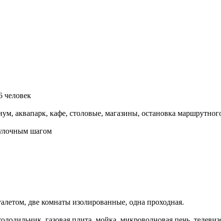
6 человек
ум, аквапарк, кафе, столовые, магазины, остановка маршрутног
гулочным шагом
алетом, две комнаты изолированные, одна проходная.
олодильник, газовая плита, мойка, микроволновая печь, телевиз