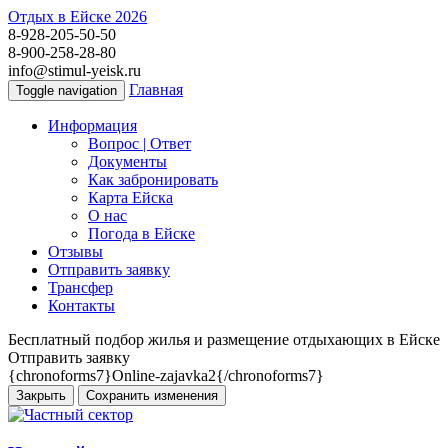
Отдых в Ейске 2026
8-928-205-50-50
8-900-258-28-80
info@stimul-yeisk.ru
Главная
Toggle navigation
Информация
Вопрос | Ответ
Документы
Как забронировать
Карта Ейска
О наc
Погода в Ейске
Отзывы
Отправить заявку
Трансфер
Контакты
Бесплатный подбор жилья и размещение отдыхающих в Ейске
Отправить заявку
{chronoforms7}Online-zajavka2{/chronoforms7}
Закрыть
Сохранить изменения