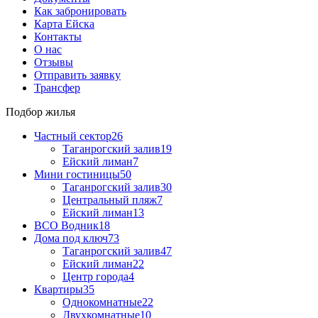
Как забронировать
Карта Ейска
Контакты
О нас
Отзывы
Отправить заявку
Трансфер
Подбор жилья
Частный сектор
26
Таганрогский залив
19
Ейский лиман
7
Мини гостиницы
50
Таганрогский залив
30
Центральный пляж
7
Ейский лиман
13
ВСО Водник
18
Дома под ключ
73
Таганрогский залив
47
Ейский лиман
22
Центр города
4
Квартиры
35
Однокомнатные
22
Двухкомнатные
10