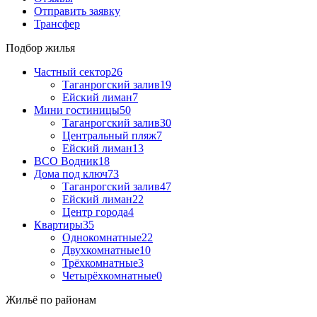
Отправить заявку
Трансфер
Подбор жилья
Частный сектор
26
Таганрогский залив
19
Ейский лиман
7
Мини гостиницы
50
Таганрогский залив
30
Центральный пляж
7
Ейский лиман
13
ВСО Водник
18
Дома под ключ
73
Таганрогский залив
47
Ейский лиман
22
Центр города
4
Квартиры
35
Однокомнатные
22
Двухкомнатные
10
Трёхкомнатные
3
Четырёхкомнатные
0
Жильё по районам