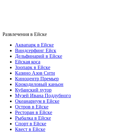
Развлечения в Ейске
Аквапарк в Ейске
Виндсерфинг Ейск
Дельфинарий в Ейске
Ейская коса
Зоопарк в Ейске
Казино Азов Сити
Киноцентр Премьер
Крокодиловый каньон
Кубанский хутор
Музей Ивана Поддубного
Океанариум в Ейске
Остров в Ейске
Ресторан в Ейске
Рыбалка в Ейске
Спорт в Ейске
Квест в Ейске