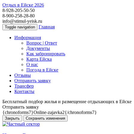
Отдых в Ейске 2026
8-928-205-50-50
8-900-258-28-80
info@stimul-yeisk.ru
Главная
Toggle navigation
Информация
Вопрос | Ответ
Документы
Как забронировать
Карта Ейска
О наc
Погода в Ейске
Отзывы
Отправить заявку
Трансфер
Контакты
Бесплатный подбор жилья и размещение отдыхающих в Ейске
Отправить заявку
{chronoforms7}Online-zajavka2{/chronoforms7}
Закрыть
Сохранить изменения